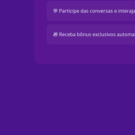
💬 Participe das conversas e interaj
🎁 Receba bônus exclusivos autom