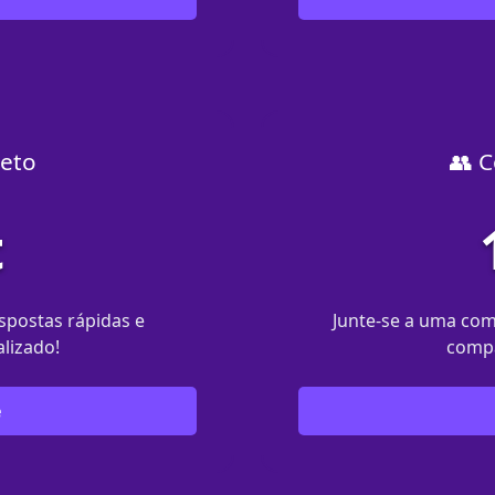
reto
👥 
t
espostas rápidas e
Junte-se a uma com
lizado!
compa
e