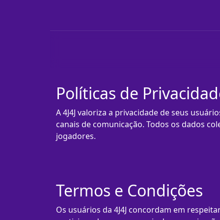
Políticas de Privacida
A 4J4J valoriza a privacidade de seus usuá
canais de comunicação. Todos os dados cole
jogadores.
Termos e Condições
Os usuários da 4J4J concordam em respeitar