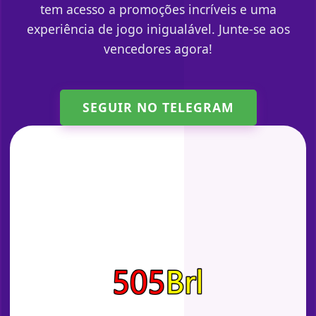
tem acesso a promoções incríveis e uma
experiência de jogo inigualável. Junte-se aos
vencedores agora!
SEGUIR NO TELEGRAM