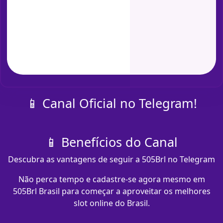
📱 Canal Oficial no Telegram!
📱 Benefícios do Canal
Descubra as vantagens de seguir a 505Brl no Telegram
Não perca tempo e cadastre-se agora mesmo em
505Brl Brasil para começar a aproveitar os melhores
slot online do Brasil.