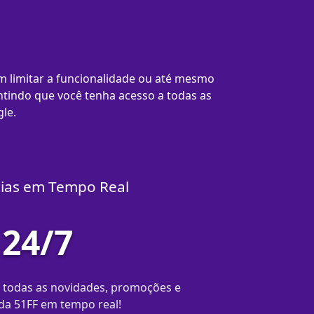
em limitar a funcionalidade ou até mesmo
antindo que você tenha acesso a todas as
le.
cias em Tempo Real
24/7
e todas as novidades, promoções e
da 51FF em tempo real!