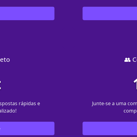
reto
👥 
t
espostas rápidas e
Junte-se a uma com
lizado!
compa
e