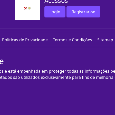
Acessos
Login
Registrar-se
Políticas de Privacidade
Termos e Condições
Sitemap
de
rios e está empenhada em proteger todas as informações p
tados são utilizados exclusivamente para fins de melhoria