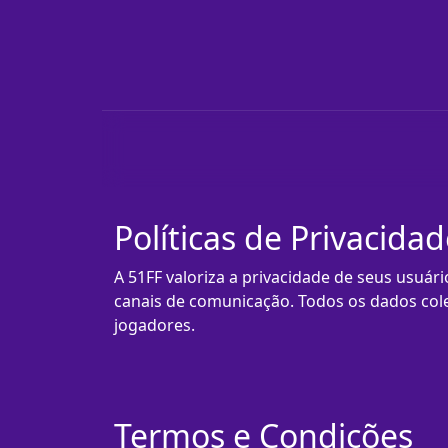
Políticas de Privacida
A 51FF valoriza a privacidade de seus usuá
canais de comunicação. Todos os dados cole
jogadores.
Termos e Condições