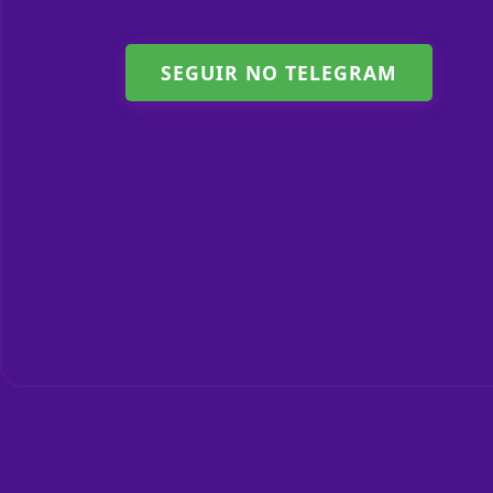
SEGUIR NO TELEGRAM