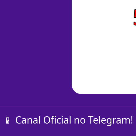
📱 Canal Oficial no Telegram!