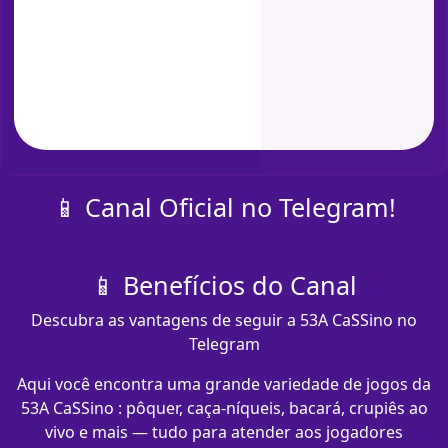
📱 Canal Oficial no Telegram!
📱 Benefícios do Canal
Descubra as vantagens de seguir a 53A CaSSino no
Telegram
Aqui você encontra uma grande variedade de jogos da
53A CaSSino : pôquer, caça-níqueis, bacará, crupiês ao
vivo e mais — tudo para atender aos jogadores