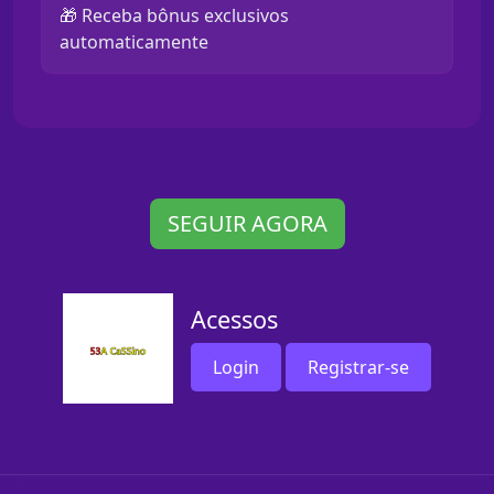
🎁 Receba bônus exclusivos
automaticamente
SEGUIR AGORA
Acessos
Login
Registrar-se