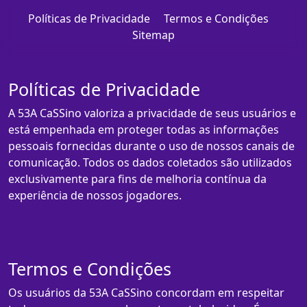
Políticas de Privacidade
Termos e Condições
Sitemap
Políticas de Privacidade
A 53A CaSSino valoriza a privacidade de seus usuários e
está empenhada em proteger todas as informações
pessoais fornecidas durante o uso de nossos canais de
comunicação. Todos os dados coletados são utilizados
exclusivamente para fins de melhoria contínua da
experiência de nossos jogadores.
Termos e Condições
Os usuários da 53A CaSSino concordam em respeitar