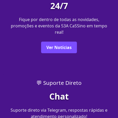
24/7
Fique por dentro de todas as novidades,
promoções e eventos da 53A CaSSino em tempo
real!
Ver Notícias
💬 Suporte Direto
Chat
Suporte direto via Telegram, respostas rápidas e
atendimento personalizado!