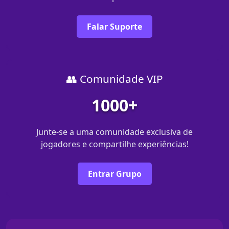
Falar Suporte
👥 Comunidade VIP
1000+
Junte-se a uma comunidade exclusiva de
jogadores e compartilhe experiências!
Entrar Grupo