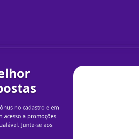
elhor
postas
bônus no cadastro e em
em acesso a promoções
ualável. Junte-se aos