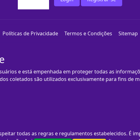
Políticas de Privacidade
Termos e Condições
Sitemap
de
usuários e está empenhada em proteger todas as informaçõ
os coletados são utilizados exclusivamente para fins de m
eitar todas as regras e regulamentos estabelecidos. É imp