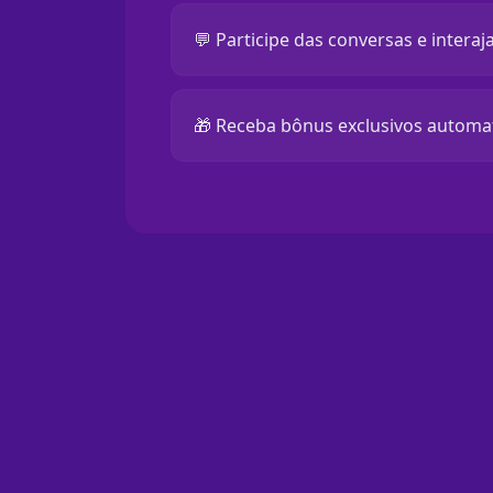
💬 Participe das conversas e interaj
🎁 Receba bônus exclusivos autom