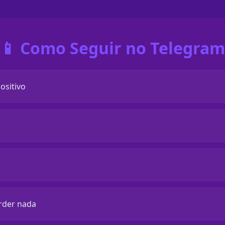
📱 Como Seguir no Telegram
ositivo
erder nada