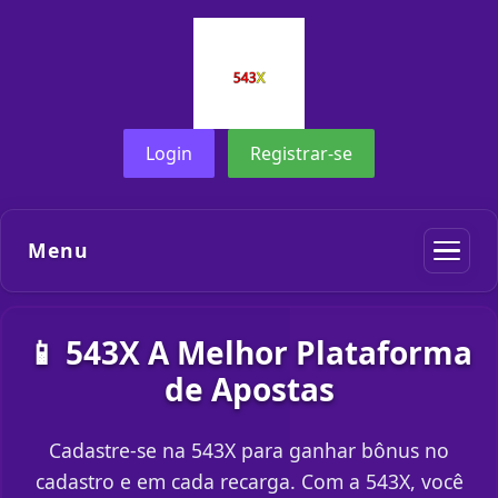
Login
Registrar-se
Menu
📱 543X A Melhor Plataforma
de Apostas
Cadastre-se na 543X para ganhar bônus no
cadastro e em cada recarga. Com a 543X, você