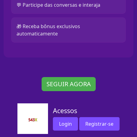
💬 Participe das conversas e interaja
🎁 Receba bônus exclusivos
automaticamente
SEGUIR AGORA
Acessos
Login
Registrar-se