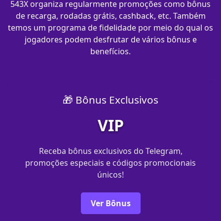
543X organiza regularmente promoções como bônus
de recarga, rodadas grátis, cashback, etc. Também
temos um programa de fidelidade por meio do qual os
jogadores podem desfrutar de vários bônus e
benefícios.
🎁 Bônus Exclusivos
VIP
Receba bônus exclusivos do Telegram,
promoções especiais e códigos promocionais
únicos!
Ver Bônus