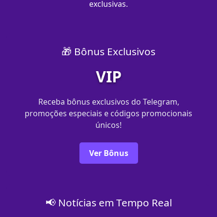
exclusivas.
🎁 Bônus Exclusivos
VIP
Receba bônus exclusivos do Telegram,
promoções especiais e códigos promocionais
únicos!
Ver Bônus
📢 Notícias em Tempo Real