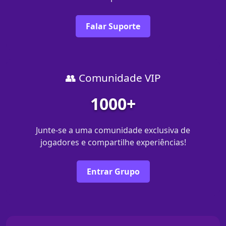
Falar Suporte
👥 Comunidade VIP
1000+
Junte-se a uma comunidade exclusiva de
jogadores e compartilhe experiências!
Entrar Grupo