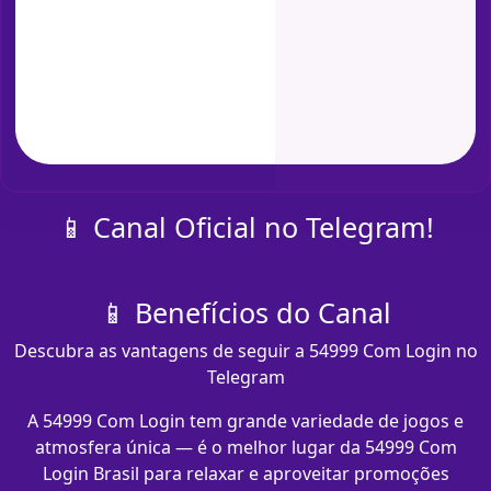
📱 Canal Oficial no Telegram!
📱 Benefícios do Canal
Descubra as vantagens de seguir a 54999 Com Login no
Telegram
A 54999 Com Login tem grande variedade de jogos e
atmosfera única — é o melhor lugar da 54999 Com
Login Brasil para relaxar e aproveitar promoções