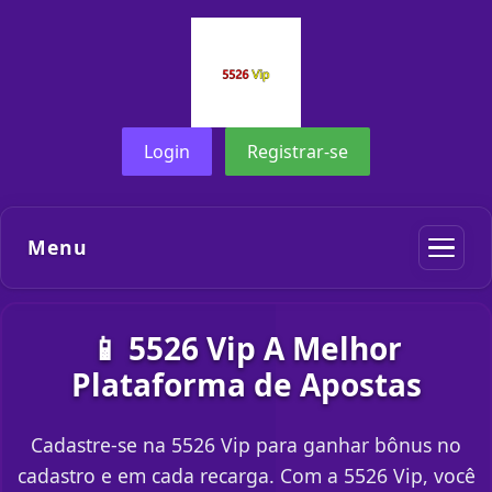
Login
Registrar-se
Menu
📱 5526 Vip A Melhor
Plataforma de Apostas
Cadastre-se na 5526 Vip para ganhar bônus no
cadastro e em cada recarga. Com a 5526 Vip, você