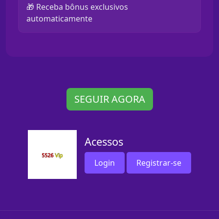
🎁 Receba bônus exclusivos
automaticamente
SEGUIR AGORA
Acessos
Login
Registrar-se