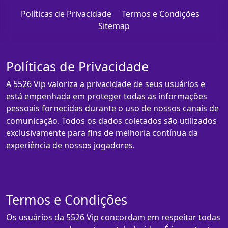
Políticas de Privacidade
Termos e Condições
Sitemap
Políticas de Privacidade
A 5526 Vip valoriza a privacidade de seus usuários e
está empenhada em proteger todas as informações
pessoais fornecidas durante o uso de nossos canais de
comunicação. Todos os dados coletados são utilizados
exclusivamente para fins de melhoria contínua da
experiência de nossos jogadores.
Termos e Condições
Os usuários da 5526 Vip concordam em respeitar todas