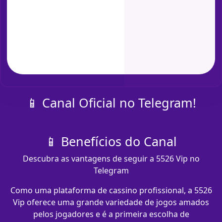
📱 Canal Oficial no Telegram!
📱 Benefícios do Canal
Descubra as vantagens de seguir a 5526 Vip no
Telegram
Como uma plataforma de cassino profissional, a 5526
Vip oferece uma grande variedade de jogos amados
pelos jogadores e é a primeira escolha de