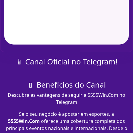
📱 Canal Oficial no Telegram!
📱 Benefícios do Canal
Descubra as vantagens de seguir a 5555Win.Com no
Telegram
Se o seu negócio é apostar em esportes, a
5555Win.Com
oferece uma cobertura completa dos
principais eventos nacionais e internacionais. Desde o