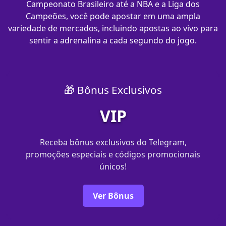
Campeonato Brasileiro até a NBA e a Liga dos
Campeões, você pode apostar em uma ampla
variedade de mercados, incluindo apostas ao vivo para
sentir a adrenalina a cada segundo do jogo.
🎁 Bônus Exclusivos
VIP
Receba bônus exclusivos do Telegram,
promoções especiais e códigos promocionais
únicos!
Ver Bônus