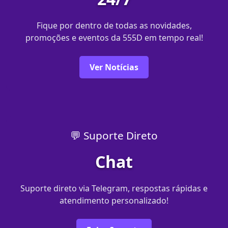
Fique por dentro de todas as novidades,
promoções e eventos da 555D em tempo real!
Ver Notícias
💬 Suporte Direto
Chat
Suporte direto via Telegram, respostas rápidas e
atendimento personalizado!