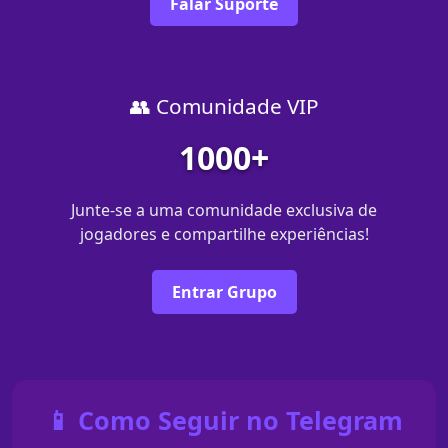
Falar Suporte
👥 Comunidade VIP
1000+
Junte-se a uma comunidade exclusiva de
jogadores e compartilhe experiências!
Entrar Grupo
📱 Como Seguir no Telegram