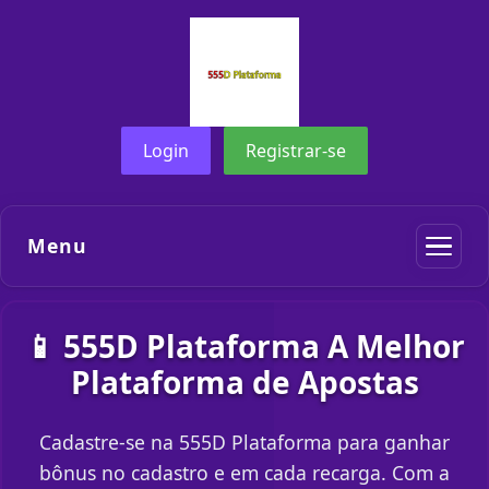
Login
Registrar-se
Menu
📱 555D Plataforma A Melhor
Plataforma de Apostas
Cadastre-se na 555D Plataforma para ganhar
bônus no cadastro e em cada recarga. Com a