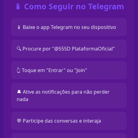
📱 Como Seguir no Telegram
📱 Baixe o app Telegram no seu dispositivo
🔍 Procure por "@555D PlataformaOficial"
👆 Toque em "Entrar" ou "Join"
🔔 Ative as notificações para não perder
nada
💬 Participe das conversas e interaja