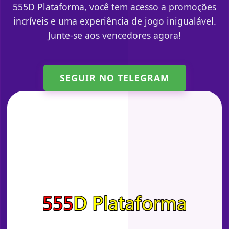
555D Plataforma, você tem acesso a promoções
incríveis e uma experiência de jogo inigualável.
Junte-se aos vencedores agora!
SEGUIR NO TELEGRAM