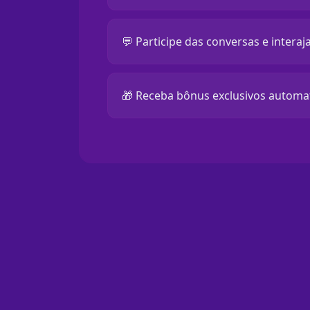
💬 Participe das conversas e interaj
🎁 Receba bônus exclusivos autom