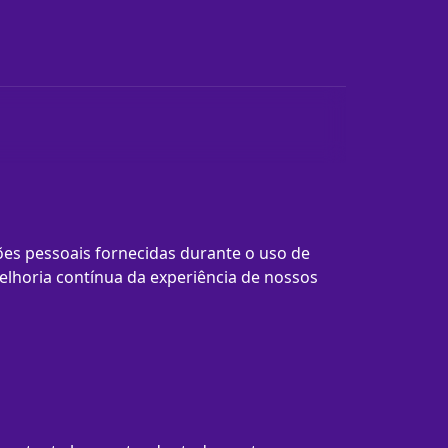
es pessoais fornecidas durante o uso de
elhoria contínua da experiência de nossos