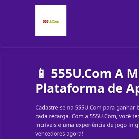
📱 555U.Com A M
Plataforma de A
Cadastre-se na 555U.Com para ganhar 
cada recarga. Com a 555U.Com, você t
incríveis e uma experiência de jogo inig
vencedores agora!