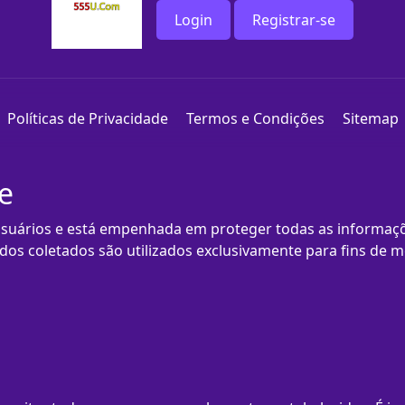
Login
Registrar-se
Políticas de Privacidade
Termos e Condições
Sitemap
de
 usuários e está empenhada em proteger todas as informaçõ
os coletados são utilizados exclusivamente para fins de m