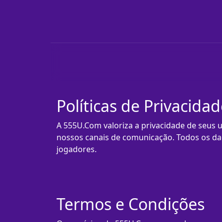
Políticas de Privacida
A 555U.Com valoriza a privacidade de seus
nossos canais de comunicação. Todos os dad
jogadores.
Termos e Condições