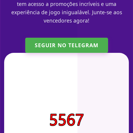
tem acesso a promoções incríveis e uma
experiência de jogo inigualável. Junte-se aos
vencedores agora!
SEGUIR NO TELEGRAM