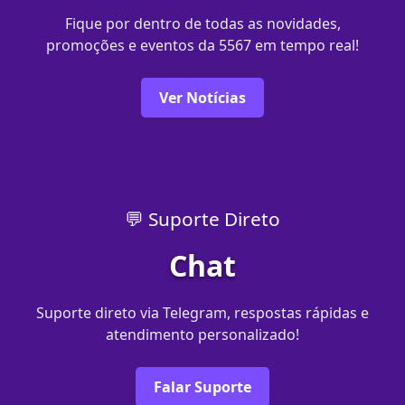
Fique por dentro de todas as novidades,
promoções e eventos da 5567 em tempo real!
Ver Notícias
💬 Suporte Direto
Chat
Suporte direto via Telegram, respostas rápidas e
atendimento personalizado!
Falar Suporte