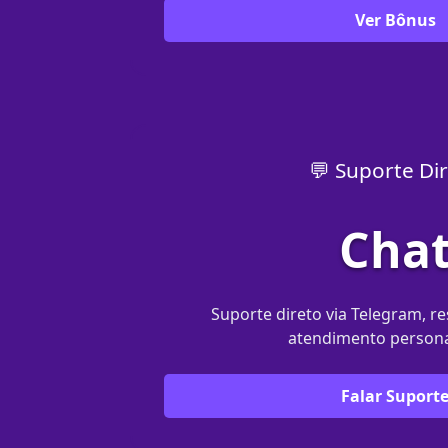
Ver Bônus
💬 Suporte Di
Cha
Suporte direto via Telegram, r
atendimento persona
Falar Suport