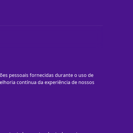
ões pessoais fornecidas durante o uso de
elhoria contínua da experiência de nossos