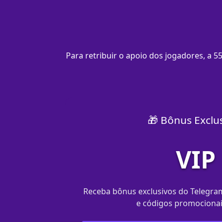
Para retribuir o apoio dos jogadores, a 
🎁 Bônus Exclu
VIP
Receba bônus exclusivos do Telegra
e códigos promocionai