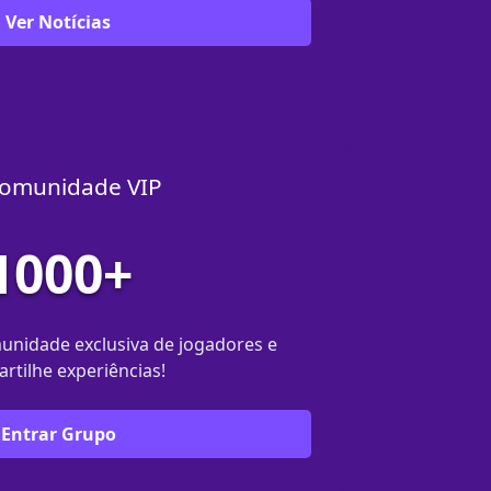
Ver Notícias
Comunidade VIP
1000+
unidade exclusiva de jogadores e
rtilhe experiências!
Entrar Grupo