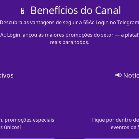
📱 Benefícios do Canal
Descubra as vantagens de seguir a 55Ac Login no Telegra
55Ac Login lançou as maiores promoções do setor — a plataf
reais para todos.
sivos
📢 Notí
m, promoções especiais
Fique por dentro d
s únicos!
eventos da 