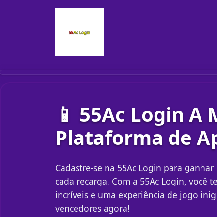
📱 55Ac Login A 
Plataforma de A
Cadastre-se na 55Ac Login para ganhar
cada recarga. Com a 55Ac Login, você 
incríveis e uma experiência de jogo inig
vencedores agora!