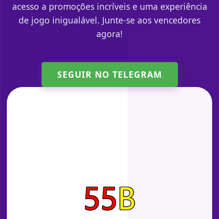
acesso a promoções incríveis e uma experiência
de jogo inigualável. Junte-se aos vencedores
agora!
SEGUIR NO TELEGRAM