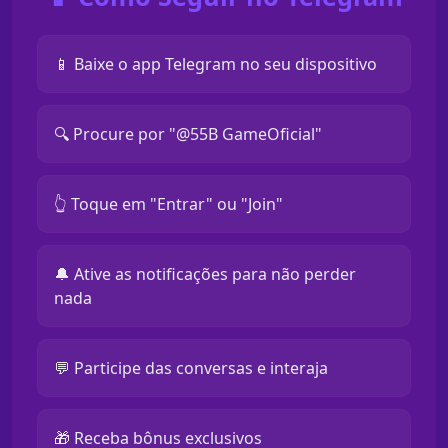
📱 Baixe o app Telegram no seu dispositivo
🔍 Procure por "@55B GameOficial"
👆 Toque em "Entrar" ou "Join"
🔔 Ative as notificações para não perder
nada
💬 Participe das conversas e interaja
🎁 Receba bônus exclusivos