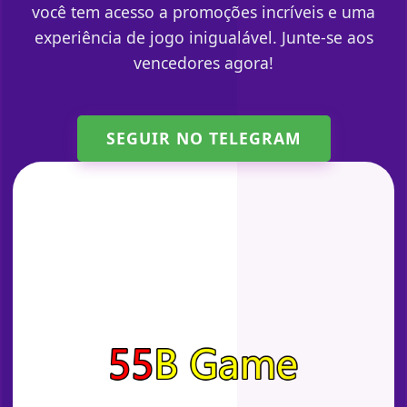
você tem acesso a promoções incríveis e uma
experiência de jogo inigualável. Junte-se aos
vencedores agora!
SEGUIR NO TELEGRAM