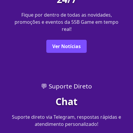
Fique por dentro de todas as novidades,
promoções e eventos da 55B Game em tempo
real!
Ver Notícias
💬 Suporte Direto
Chat
Suporte direto via Telegram, respostas rápidas e
atendimento personalizado!