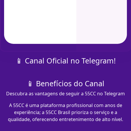
📱 Canal Oficial no Telegram!
📱 Benefícios do Canal
Descubra as vantagens de seguir a 55CC no Telegram
A 55CC é uma plataforma profissional com anos de
experiência; a 55CC Brasil prioriza o serviço e a
qualidade, oferecendo entretenimento de alto nível.