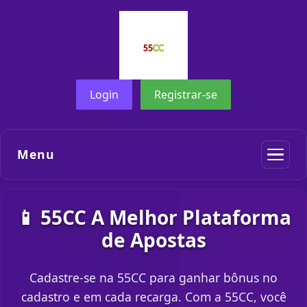
Login
Registrar-se
Menu
📱 55CC A Melhor Plataforma
de Apostas
Cadastre-se na 55CC para ganhar bônus no
cadastro e em cada recarga. Com a 55CC, você