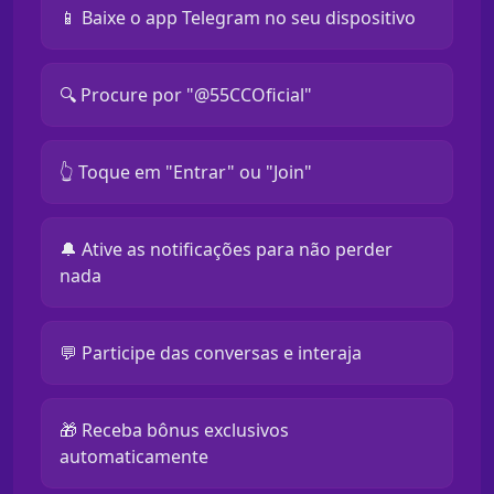
📱 Baixe o app Telegram no seu dispositivo
🔍 Procure por "@55CCOficial"
👆 Toque em "Entrar" ou "Join"
🔔 Ative as notificações para não perder
nada
💬 Participe das conversas e interaja
🎁 Receba bônus exclusivos
automaticamente