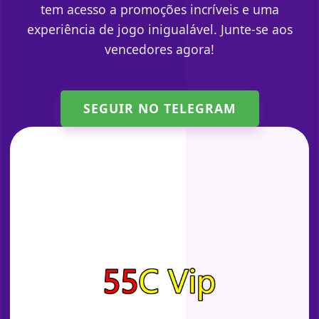
tem acesso a promoções incríveis e uma
experiência de jogo inigualável. Junte-se aos
vencedores agora!
SEGUIR NO TELEGRAM