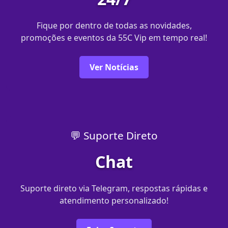
Fique por dentro de todas as novidades,
promoções e eventos da 55C Vip em tempo real!
Ver Notícias
💬 Suporte Direto
Chat
Suporte direto via Telegram, respostas rápidas e
atendimento personalizado!