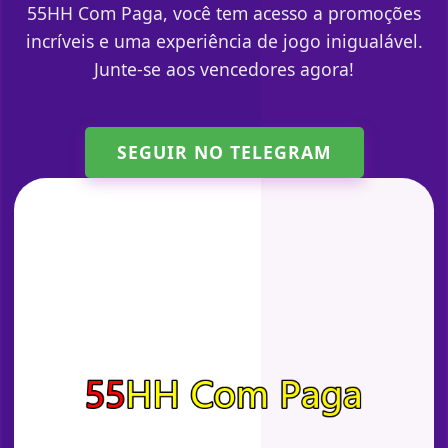
55HH Com Paga, você tem acesso a promoções
incríveis e uma experiência de jogo inigualável.
Junte-se aos vencedores agora!
SEGUIR NO TELEGRAM