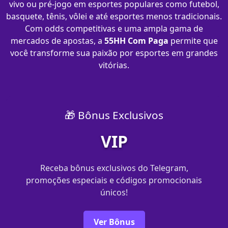
vivo ou pré-jogo em esportes populares como futebol,
basquete, tênis, vôlei e até esportes menos tradicionais.
Com odds competitivas e uma ampla gama de
mercados de apostas, a
55HH Com Paga
permite que
você transforme sua paixão por esportes em grandes
vitórias.
🎁 Bônus Exclusivos
VIP
Receba bônus exclusivos do Telegram,
promoções especiais e códigos promocionais
únicos!
Ver Bônus