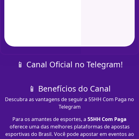
📱 Canal Oficial no Telegram!
📱 Benefícios do Canal
Descubra as vantagens de seguir a 55HH Com Paga no
Telegram
Para os amantes de esportes, a
55HH Com Paga
oferece uma das melhores plataformas de apostas
esportivas do Brasil. Você pode apostar em eventos ao