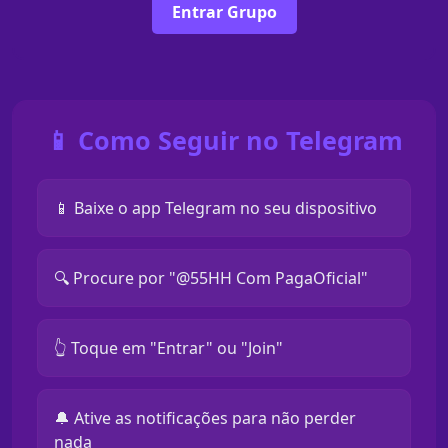
Entrar Grupo
📱 Como Seguir no Telegram
📱 Baixe o app Telegram no seu dispositivo
🔍 Procure por "@55HH Com PagaOficial"
👆 Toque em "Entrar" ou "Join"
🔔 Ative as notificações para não perder
nada