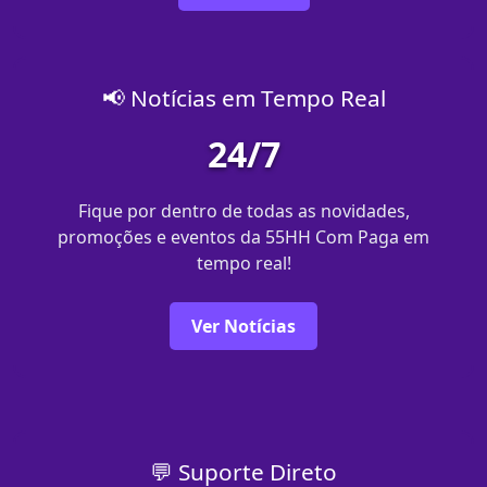
📢 Notícias em Tempo Real
24/7
Fique por dentro de todas as novidades,
promoções e eventos da 55HH Com Paga em
tempo real!
Ver Notícias
💬 Suporte Direto