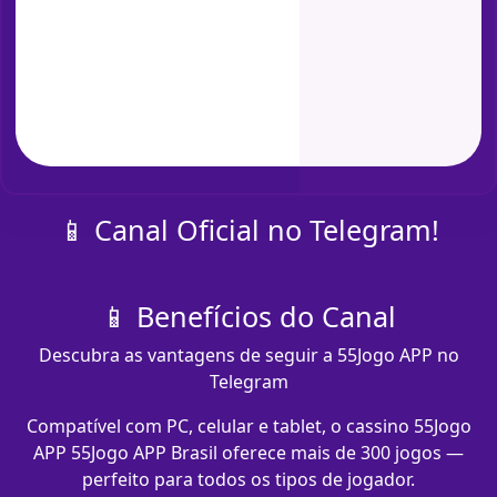
📱 Canal Oficial no Telegram!
📱 Benefícios do Canal
Descubra as vantagens de seguir a 55Jogo APP no
Telegram
Compatível com PC, celular e tablet, o cassino 55Jogo
APP 55Jogo APP Brasil oferece mais de 300 jogos —
perfeito para todos os tipos de jogador.