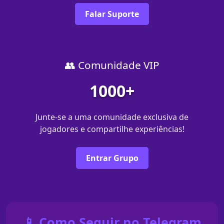
Falar Suporte
👥 Comunidade VIP
1000+
Junte-se a uma comunidade exclusiva de
jogadores e compartilhe experiências!
Entrar Grupo
📱 Como Seguir no Telegram