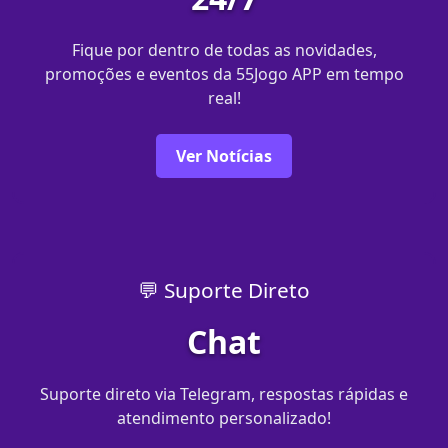
Fique por dentro de todas as novidades,
promoções e eventos da 55Jogo APP em tempo
real!
Ver Notícias
💬 Suporte Direto
Chat
Suporte direto via Telegram, respostas rápidas e
atendimento personalizado!