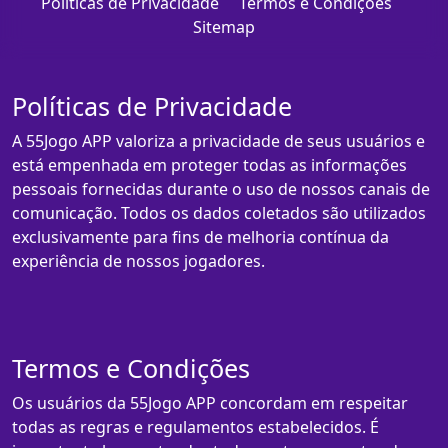
Políticas de Privacidade
Termos e Condições
Sitemap
Políticas de Privacidade
A 55Jogo APP valoriza a privacidade de seus usuários e
está empenhada em proteger todas as informações
pessoais fornecidas durante o uso de nossos canais de
comunicação. Todos os dados coletados são utilizados
exclusivamente para fins de melhoria contínua da
experiência de nossos jogadores.
Termos e Condições
Os usuários da 55Jogo APP concordam em respeitar
todas as regras e regulamentos estabelecidos. É