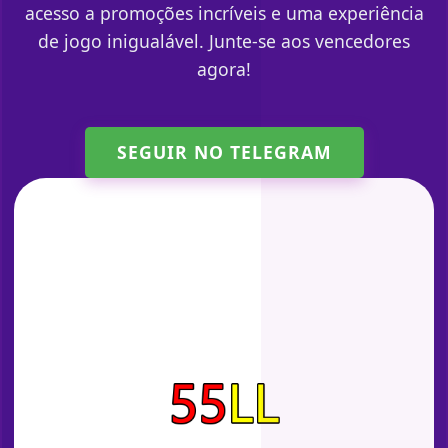
acesso a promoções incríveis e uma experiência
de jogo inigualável. Junte-se aos vencedores
agora!
SEGUIR NO TELEGRAM