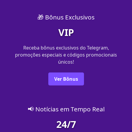
🎁 Bônus Exclusivos
VIP
Receba bônus exclusivos do Telegram,
promoções especiais e códigos promocionais
únicos!
Ver Bônus
📢 Notícias em Tempo Real
24/7