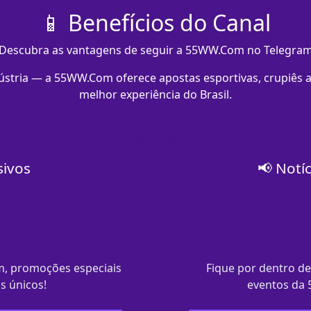
📱 Benefícios do Canal
Descubra as vantagens de seguir a 55WW.Com no Telegra
ústria — a 55WW.Com oferece apostas esportivas, crupiês a
melhor experiência do Brasil.
sivos
📢 Notí
m, promoções especiais
Fique por dentro d
s únicos!
eventos da