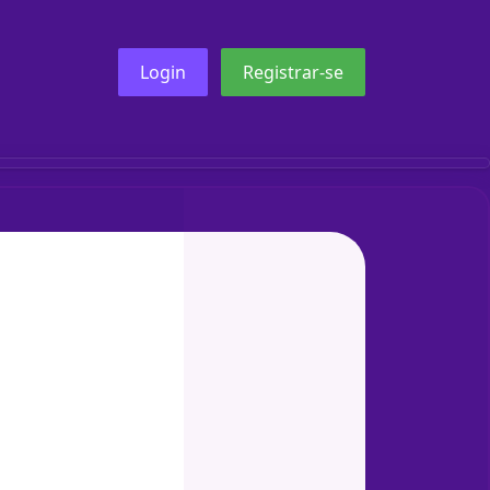
Login
Registrar-se