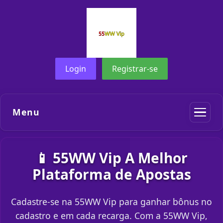
Login
Registrar-se
Menu
📱 55WW Vip A Melhor
Plataforma de Apostas
Cadastre-se na 55WW Vip para ganhar bônus no
cadastro e em cada recarga. Com a 55WW Vip,