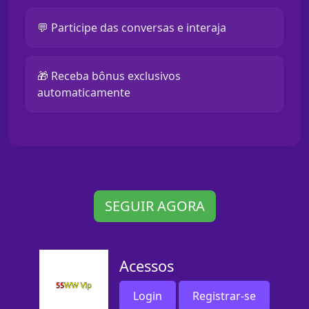
💬 Participe das conversas e interaja
🎁 Receba bônus exclusivos
automaticamente
SEGUIR AGORA
Acessos
Login
Registrar-se