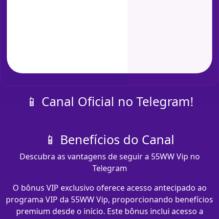
📱 Canal Oficial no Telegram!
📱 Benefícios do Canal
Descubra as vantagens de seguir a 55WW Vip no
Telegram
O bônus VIP exclusivo oferece acesso antecipado ao
programa VIP da 55WW Vip, proporcionando benefícios
premium desde o início. Este bônus inclui acesso a