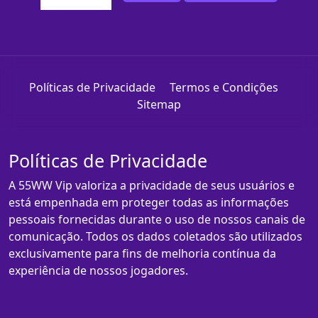
Políticas de Privacidade
Termos e Condições
Sitemap
Políticas de Privacidade
A 55WW Vip valoriza a privacidade de seus usuários e
está empenhada em proteger todas as informações
pessoais fornecidas durante o uso de nossos canais de
comunicação. Todos os dados coletados são utilizados
exclusivamente para fins de melhoria contínua da
experiência de nossos jogadores.