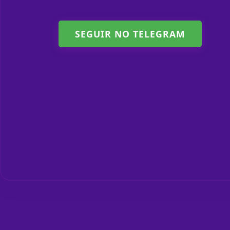
SEGUIR NO TELEGRAM