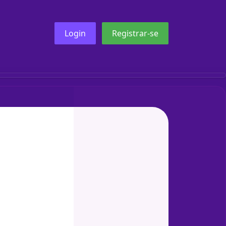
Login
Registrar-se