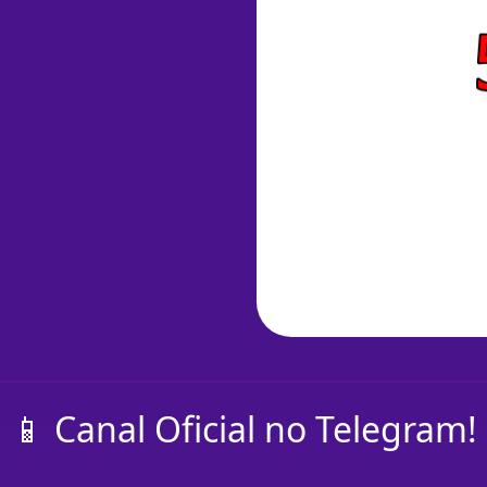
📱 Canal Oficial no Telegram!