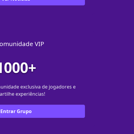
Comunidade VIP
1000+
unidade exclusiva de jogadores e
rtilhe experiências!
Entrar Grupo