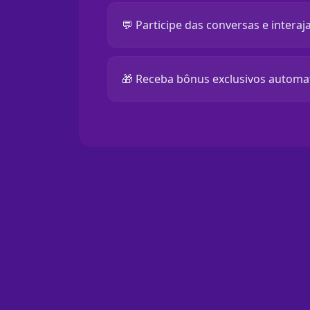
💬 Participe das conversas e interaj
🎁 Receba bônus exclusivos autom