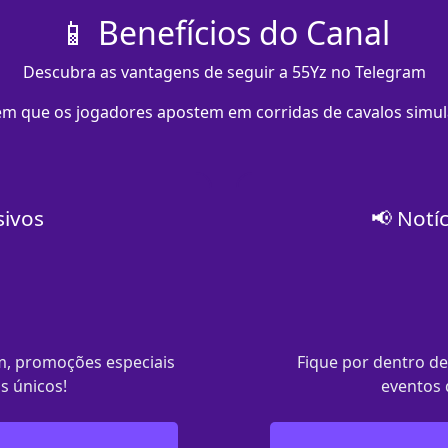
📱 Benefícios do Canal
Descubra as vantagens de seguir a 55Yz no Telegram
item que os jogadores apostem em corridas de cavalos simul
sivos
📢 Notí
m, promoções especiais
Fique por dentro d
s únicos!
eventos 