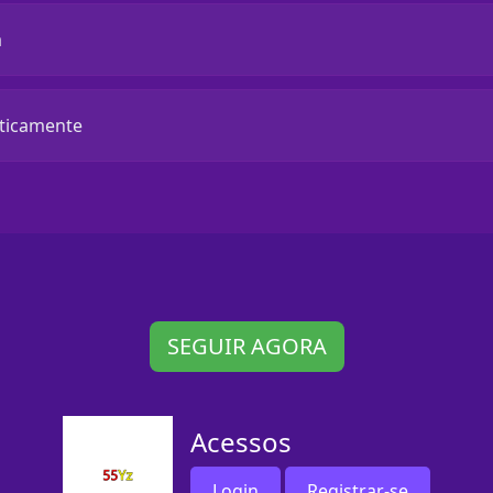
a
aticamente
SEGUIR AGORA
Acessos
Login
Registrar-se