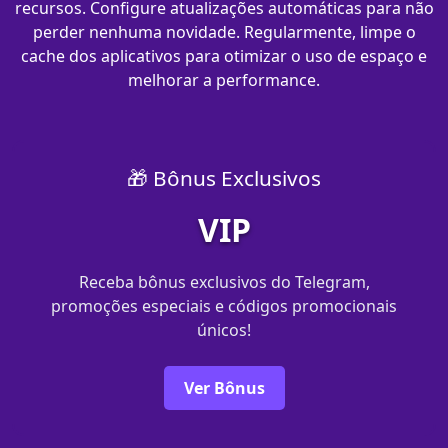
recursos. Configure atualizações automáticas para não
perder nenhuma novidade. Regularmente, limpe o
cache dos aplicativos para otimizar o uso de espaço e
melhorar a performance.
🎁 Bônus Exclusivos
VIP
Receba bônus exclusivos do Telegram,
promoções especiais e códigos promocionais
únicos!
Ver Bônus