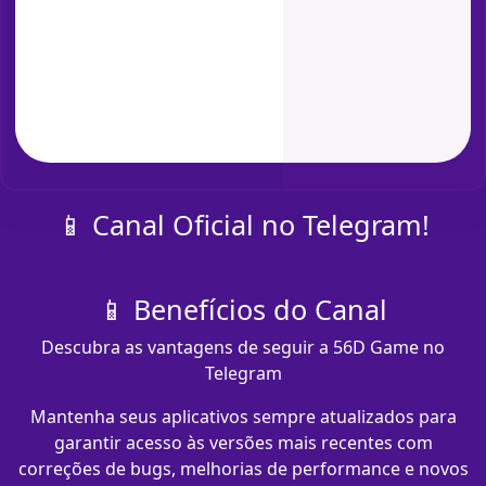
📱 Canal Oficial no Telegram!
📱 Benefícios do Canal
Descubra as vantagens de seguir a 56D Game no
Telegram
Mantenha seus aplicativos sempre atualizados para
garantir acesso às versões mais recentes com
correções de bugs, melhorias de performance e novos