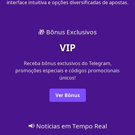
interface intuitiva e opções diversificadas de apostas.
🎁 Bônus Exclusivos
VIP
Receba bônus exclusivos do Telegram,
promoções especiais e códigos promocionais
únicos!
Ver Bônus
📢 Notícias em Tempo Real