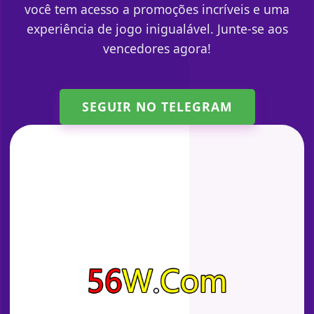
você tem acesso a promoções incríveis e uma
experiência de jogo inigualável. Junte-se aos
vencedores agora!
SEGUIR NO TELEGRAM