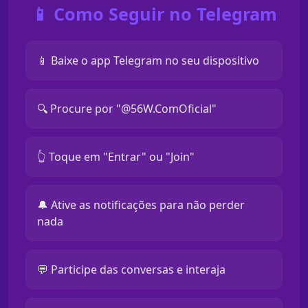
📱 Como Seguir no Telegram
📱 Baixe o app Telegram no seu dispositivo
🔍 Procure por "@56W.ComOficial"
👆 Toque em "Entrar" ou "Join"
🔔 Ative as notificações para não perder
nada
💬 Participe das conversas e interaja