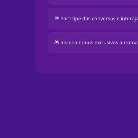
💬 Participe das conversas e interaj
🎁 Receba bônus exclusivos autom