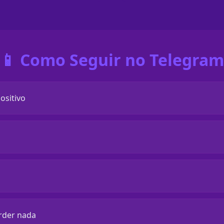
📱 Como Seguir no Telegram
ositivo
erder nada