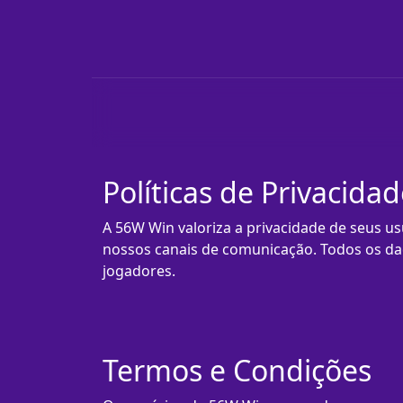
Políticas de Privacida
A 56W Win valoriza a privacidade de seus u
nossos canais de comunicação. Todos os dad
jogadores.
Termos e Condições