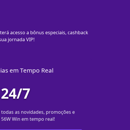
terá acesso a bônus especiais, cashback
sua jornada VIP!
cias em Tempo Real
24/7
e todas as novidades, promoções e
 56W Win em tempo real!