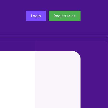
Login
Registrar-se