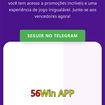
você tem acesso a promoções incríveis e uma
experiência de jogo inigualável. Junte-se aos
vencedores agora!
SEGUIR NO TELEGRAM