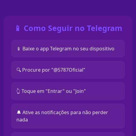
📱 Como Seguir no Telegram
📱 Baixe o app Telegram no seu dispositivo
🔍 Procure por "@5787Oficial"
👆 Toque em "Entrar" ou "Join"
🔔 Ative as notificações para não perder
nada