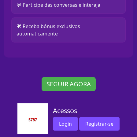
💬 Participe das conversas e interaja
🎁 Receba bônus exclusivos
automaticamente
SEGUIR AGORA
Acessos
Login
Registrar-se