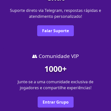
Suporte direto via Telegram, respostas rápidas e
atendimento personalizado!
Falar Suporte
👥 Comunidade VIP
1000+
Junte-se a uma comunidade exclusiva de
jogadores e compartilhe experiências!
Entrar Grupo