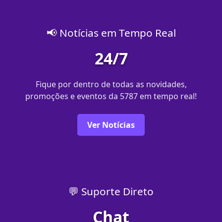
📢 Notícias em Tempo Real
24/7
Fique por dentro de todas as novidades,
promoções e eventos da 5787 em tempo real!
Ver Notícias
💬 Suporte Direto
Chat