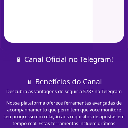
📱 Canal Oficial no Telegram!
📱 Benefícios do Canal
Descubra as vantagens de seguir a 5787 no Telegram
Nossa plataforma oferece ferramentas avançadas de
acompanhamento que permitem que você monitore
seu progresso em relação aos requisitos de apostas em
tempo real. Estas ferramentas incluem gráficos