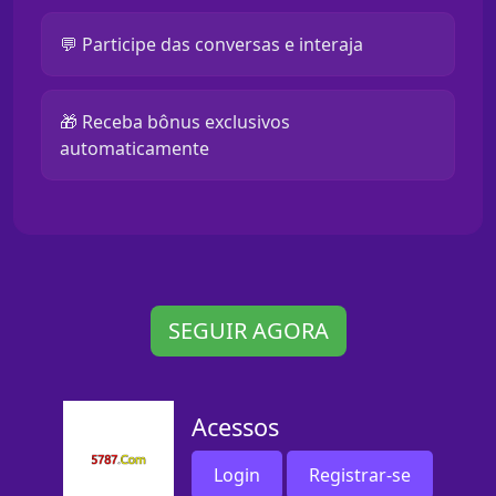
💬 Participe das conversas e interaja
🎁 Receba bônus exclusivos
automaticamente
SEGUIR AGORA
Acessos
Login
Registrar-se