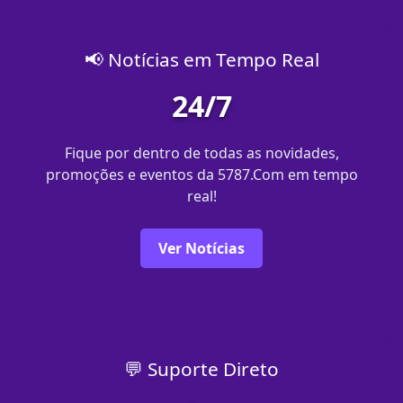
📢 Notícias em Tempo Real
24/7
Fique por dentro de todas as novidades,
promoções e eventos da 5787.Com em tempo
real!
Ver Notícias
💬 Suporte Direto