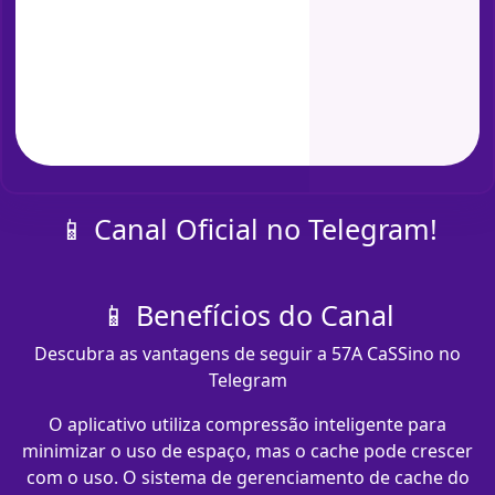
📱 Canal Oficial no Telegram!
📱 Benefícios do Canal
Descubra as vantagens de seguir a 57A CaSSino no
Telegram
O aplicativo utiliza compressão inteligente para
minimizar o uso de espaço, mas o cache pode crescer
com o uso. O sistema de gerenciamento de cache do