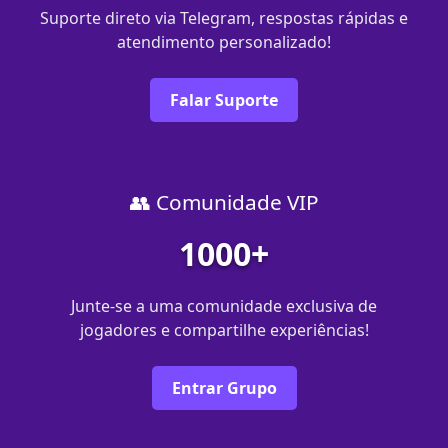
Suporte direto via Telegram, respostas rápidas e
atendimento personalizado!
Falar Suporte
👥 Comunidade VIP
1000+
Junte-se a uma comunidade exclusiva de
jogadores e compartilhe experiências!
Entrar Grupo