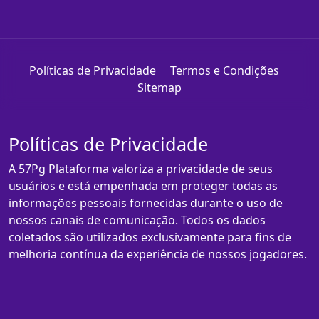
Políticas de Privacidade
Termos e Condições
Sitemap
Políticas de Privacidade
A 57Pg Plataforma valoriza a privacidade de seus
usuários e está empenhada em proteger todas as
informações pessoais fornecidas durante o uso de
nossos canais de comunicação. Todos os dados
coletados são utilizados exclusivamente para fins de
melhoria contínua da experiência de nossos jogadores.