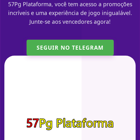
57Pg Plataforma, você tem acesso a promoções
incríveis e uma experiência de jogo inigualável.
Junte-se aos vencedores agora!
SEGUIR NO TELEGRAM