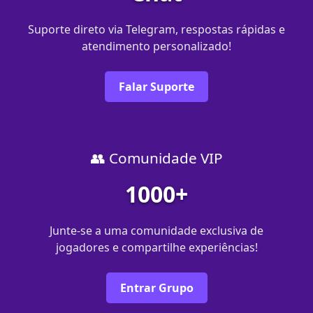
Suporte direto via Telegram, respostas rápidas e
atendimento personalizado!
Falar Suporte
👥 Comunidade VIP
1000+
Junte-se a uma comunidade exclusiva de
jogadores e compartilhe experiências!
Entrar Grupo