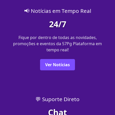
📢 Notícias em Tempo Real
24/7
Fique por dentro de todas as novidades,
promoções e eventos da 57Pg Plataforma em
tempo real!
Ver Notícias
💬 Suporte Direto
Chat