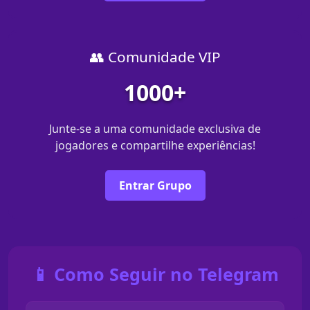
👥 Comunidade VIP
1000+
Junte-se a uma comunidade exclusiva de
jogadores e compartilhe experiências!
Entrar Grupo
📱 Como Seguir no Telegram