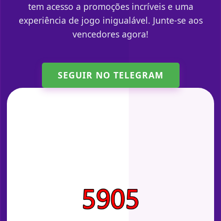
tem acesso a promoções incríveis e uma
experiência de jogo inigualável. Junte-se aos
vencedores agora!
SEGUIR NO TELEGRAM