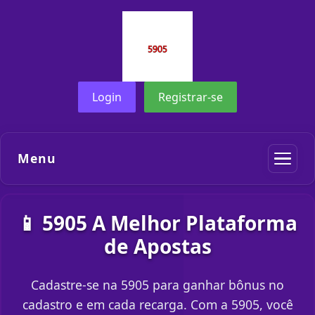
Login
Registrar-se
Menu
📱 5905 A Melhor Plataforma
de Apostas
Cadastre-se na 5905 para ganhar bônus no
cadastro e em cada recarga. Com a 5905, você