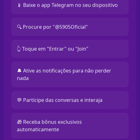
📱 Baixe o app Telegram no seu dispositivo
🔍 Procure por "@5905Oficial"
👆 Toque em "Entrar" ou "Join"
🔔 Ative as notificações para não perder
nada
💬 Participe das conversas e interaja
🎁 Receba bônus exclusivos
automaticamente