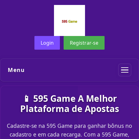
Login
Registrar-se
Menu
📱 595 Game A Melhor
Plataforma de Apostas
Cadastre-se na 595 Game para ganhar bônus no
cadastro e em cada recarga. Com a 595 Game,