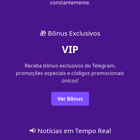
constantemente.
🎁 Bônus Exclusivos
VIP
Receba bônus exclusivos do Telegram,
promoções especiais e códigos promocionais
únicos!
Ver Bônus
📢 Notícias em Tempo Real