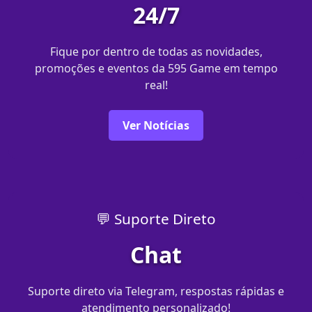
24/7
Fique por dentro de todas as novidades,
promoções e eventos da 595 Game em tempo
real!
Ver Notícias
💬 Suporte Direto
Chat
Suporte direto via Telegram, respostas rápidas e
atendimento personalizado!