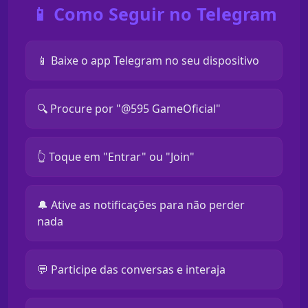
📱 Como Seguir no Telegram
📱 Baixe o app Telegram no seu dispositivo
🔍 Procure por "@595 GameOficial"
👆 Toque em "Entrar" ou "Join"
🔔 Ative as notificações para não perder
nada
💬 Participe das conversas e interaja