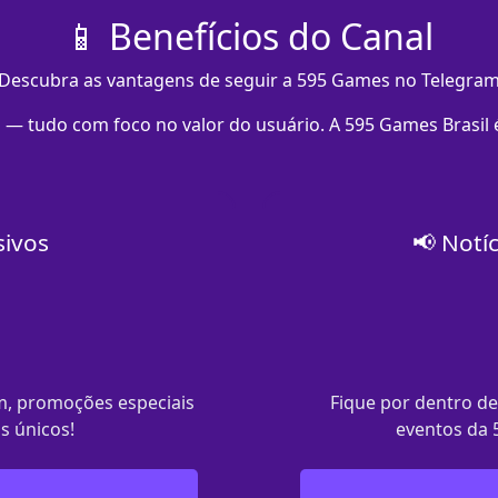
📱 Benefícios do Canal
Descubra as vantagens de seguir a 595 Games no Telegra
— tudo com foco no valor do usuário. A 595 Games Brasil é o
sivos
📢 Notí
m, promoções especiais
Fique por dentro d
s únicos!
eventos da 