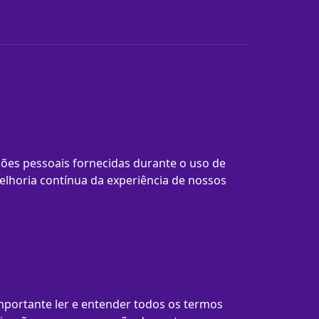
ões pessoais fornecidas durante o uso de
elhoria contínua da experiência de nossos
mportante ler e entender todos os termos