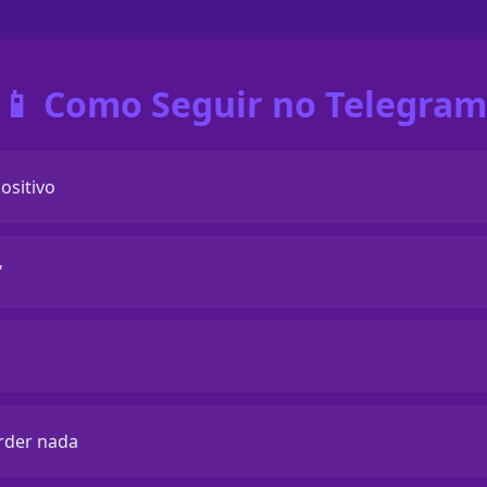
📱 Como Seguir no Telegram
ositivo
"
erder nada