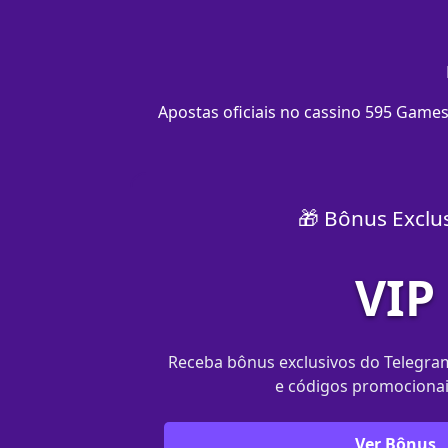
Apostas oficiais no cassino 595 Games 
🎁 Bônus Exclu
VIP
Receba bônus exclusivos do Telegra
e códigos promocionai
Ver Bônus