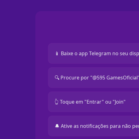
📱 Baixe o app Telegram no seu disp
🔍 Procure por "@595 GamesOficial
👆 Toque em "Entrar" ou "Join"
🔔 Ative as notificações para não p