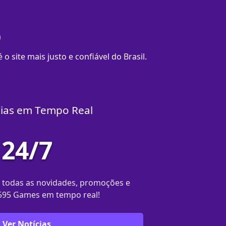
m
 site mais justo e confiável do Brasil.
cias em Tempo Real
24/7
e todas as novidades, promoções e
595 Games em tempo real!
Ver Notícias