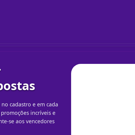
r
postas
 no cadastro e em cada
 promoções incríveis e
unte-se aos vencedores