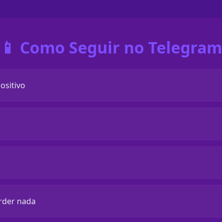
📱 Como Seguir no Telegram
ositivo
erder nada