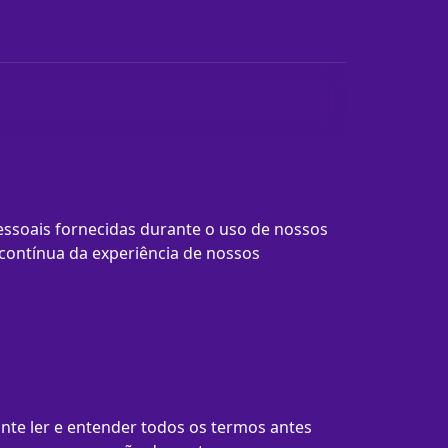
essoais fornecidas durante o uso de nossos
 contínua da experiência de nossos
nte ler e entender todos os termos antes