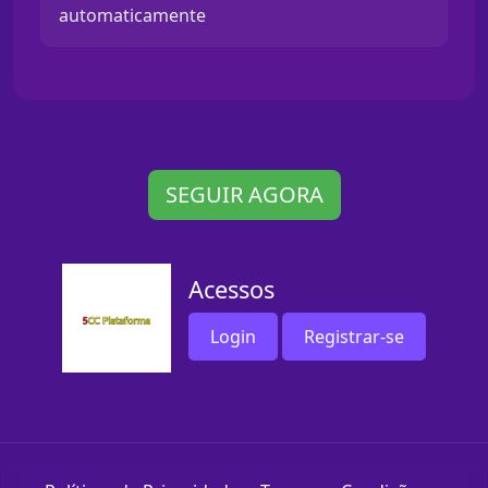
automaticamente
SEGUIR AGORA
Acessos
Login
Registrar-se