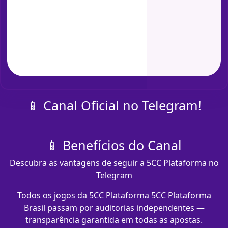
📱 Canal Oficial no Telegram!
📱 Benefícios do Canal
Descubra as vantagens de seguir a 5CC Plataforma no
Telegram
Todos os jogos da 5CC Plataforma 5CC Plataforma
Brasil passam por auditorias independentes —
transparência garantida em todas as apostas.