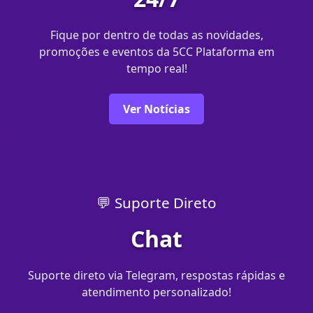
Fique por dentro de todas as novidades,
promoções e eventos da 5CC Plataforma em
tempo real!
Ver Notícias
💬 Suporte Direto
Chat
Suporte direto via Telegram, respostas rápidas e
atendimento personalizado!