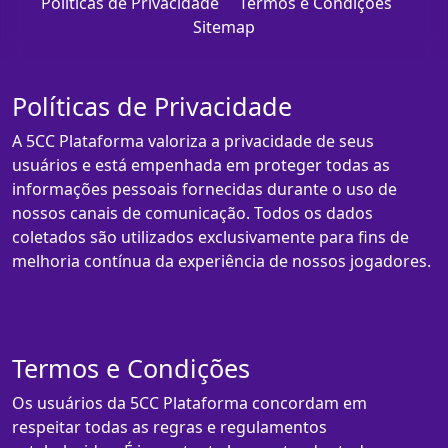
Políticas de Privacidade
Termos e Condições
Sitemap
Políticas de Privacidade
A 5CC Plataforma valoriza a privacidade de seus
usuários e está empenhada em proteger todas as
informações pessoais fornecidas durante o uso de
nossos canais de comunicação. Todos os dados
coletados são utilizados exclusivamente para fins de
melhoria contínua da experiência de nossos jogadores.
Termos e Condições
Os usuários da 5CC Plataforma concordam em
respeitar todas as regras e regulamentos