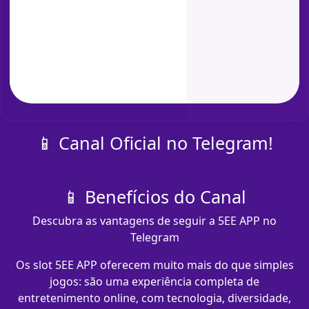
📱 Canal Oficial no Telegram!
📱 Benefícios do Canal
Descubra as vantagens de seguir a 5EE APP no
Telegram
Os slot 5EE APP oferecem muito mais do que simples
jogos: são uma experiência completa de
entretenimento online, com tecnologia, diversidade,