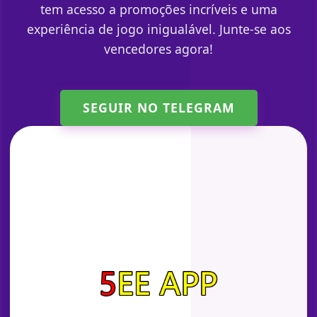
tem acesso a promoções incríveis e uma
experiência de jogo inigualável. Junte-se aos
vencedores agora!
SEGUIR NO TELEGRAM