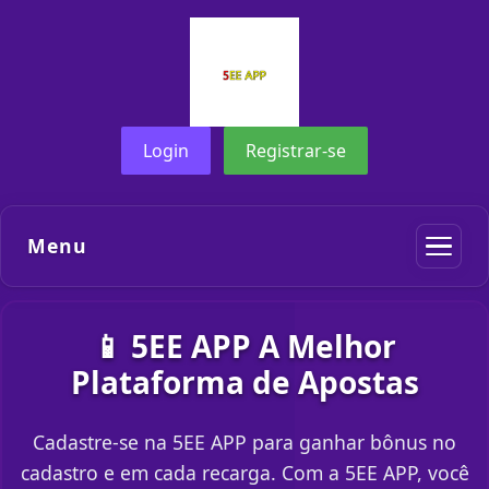
Login
Registrar-se
Menu
📱 5EE APP A Melhor
Plataforma de Apostas
Cadastre-se na 5EE APP para ganhar bônus no
cadastro e em cada recarga. Com a 5EE APP, você