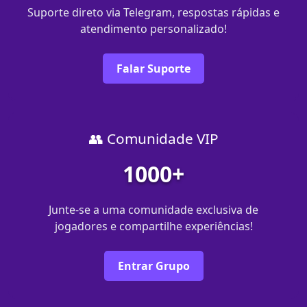
Suporte direto via Telegram, respostas rápidas e
atendimento personalizado!
Falar Suporte
👥 Comunidade VIP
1000+
Junte-se a uma comunidade exclusiva de
jogadores e compartilhe experiências!
Entrar Grupo