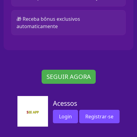
🎁 Receba bônus exclusivos
automaticamente
SEGUIR AGORA
Acessos
Login
Registrar-se