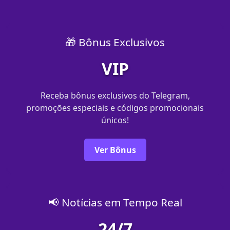
🎁 Bônus Exclusivos
VIP
Receba bônus exclusivos do Telegram,
promoções especiais e códigos promocionais
únicos!
Ver Bônus
📢 Notícias em Tempo Real
24/7