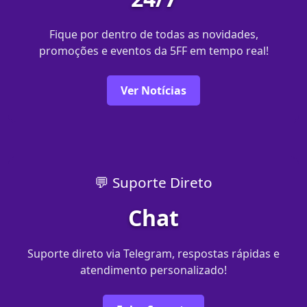
Fique por dentro de todas as novidades,
promoções e eventos da 5FF em tempo real!
Ver Notícias
💬 Suporte Direto
Chat
Suporte direto via Telegram, respostas rápidas e
atendimento personalizado!