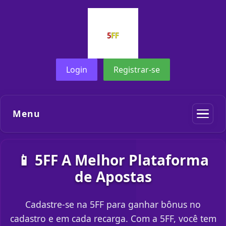
Login
Registrar-se
Menu
📱 5FF A Melhor Plataforma
de Apostas
Cadastre-se na 5FF para ganhar bônus no
cadastro e em cada recarga. Com a 5FF, você tem