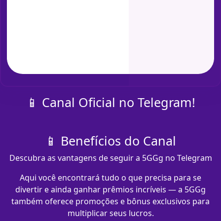
📱 Canal Oficial no Telegram!
📱 Benefícios do Canal
Descubra as vantagens de seguir a 5GGg no Telegram
Aqui você encontrará tudo o que precisa para se
divertir e ainda ganhar prêmios incríveis — a 5GGg
também oferece promoções e bônus exclusivos para
multiplicar seus lucros.