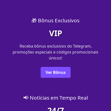
🎁 Bônus Exclusivos
VIP
Receba bônus exclusivos do Telegram,
promoções especiais e códigos promocionais
únicos!
Ver Bônus
📢 Notícias em Tempo Real
24/7