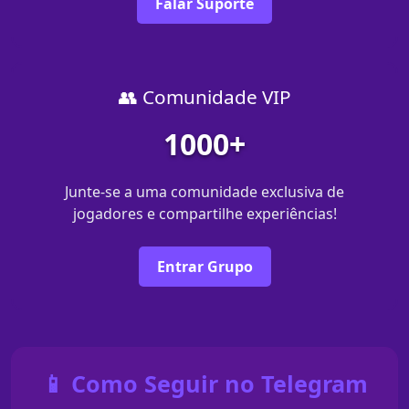
Falar Suporte
👥 Comunidade VIP
1000+
Junte-se a uma comunidade exclusiva de
jogadores e compartilhe experiências!
Entrar Grupo
📱 Como Seguir no Telegram