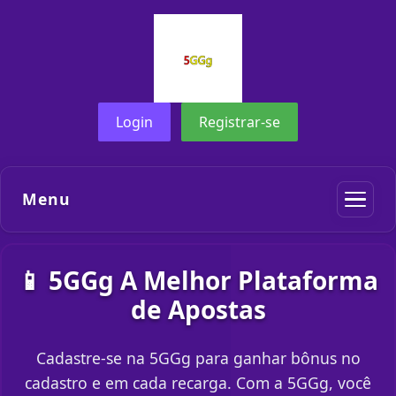
Login
Registrar-se
Menu
📱 5GGg A Melhor Plataforma
de Apostas
Cadastre-se na 5GGg para ganhar bônus no
cadastro e em cada recarga. Com a 5GGg, você