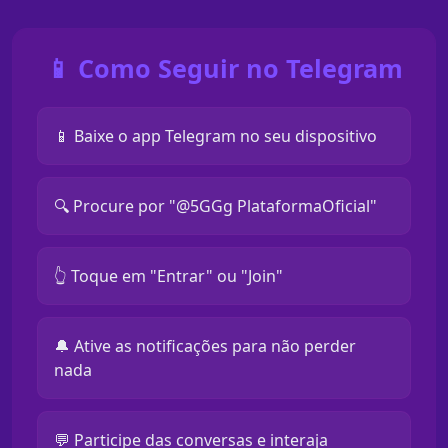
📱 Como Seguir no Telegram
📱 Baixe o app Telegram no seu dispositivo
🔍 Procure por "@5GGg PlataformaOficial"
👆 Toque em "Entrar" ou "Join"
🔔 Ative as notificações para não perder
nada
💬 Participe das conversas e interaja