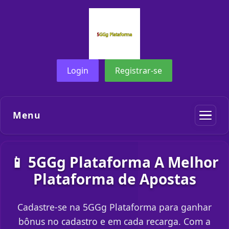
Login
Registrar-se
Menu
📱 5GGg Plataforma A Melhor
Plataforma de Apostas
Cadastre-se na 5GGg Plataforma para ganhar
bônus no cadastro e em cada recarga. Com a