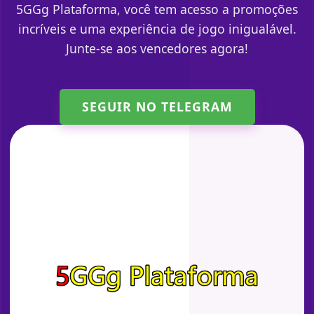
5GGg Plataforma, você tem acesso a promoções
incríveis e uma experiência de jogo inigualável.
Junte-se aos vencedores agora!
SEGUIR NO TELEGRAM