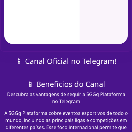
📱 Canal Oficial no Telegram!
📱 Benefícios do Canal
Descubra as vantagens de seguir a 5GGg Plataforma
no Telegram
A 5GGg Plataforma cobre eventos esportivos de todo o
mundo, incluindo as principais ligas e competições em
diferentes países. Esse foco internacional permite que