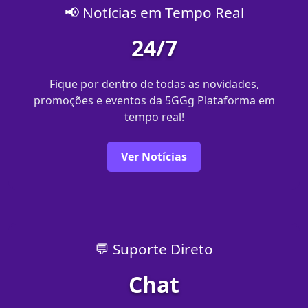
📢 Notícias em Tempo Real
24/7
Fique por dentro de todas as novidades,
promoções e eventos da 5GGg Plataforma em
tempo real!
Ver Notícias
💬 Suporte Direto
Chat