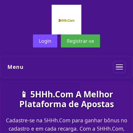
Login
Registrar-se
Menu
📱 5HHh.Com A Melhor
Plataforma de Apostas
Cadastre-se na 5HHh.Com para ganhar bônus no
cadastro e em cada recarga. Com a 5HHh.Com,