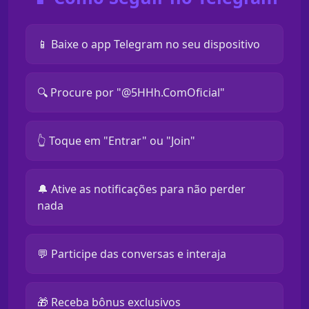
📱 Baixe o app Telegram no seu dispositivo
🔍 Procure por "@5HHh.ComOficial"
👆 Toque em "Entrar" ou "Join"
🔔 Ative as notificações para não perder
nada
💬 Participe das conversas e interaja
🎁 Receba bônus exclusivos