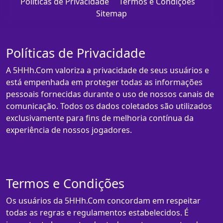
Políticas de Privacidade
Termos e Condições
Sitemap
Políticas de Privacidade
A 5HHh.Com valoriza a privacidade de seus usuários e
está empenhada em proteger todas as informações
pessoais fornecidas durante o uso de nossos canais de
comunicação. Todos os dados coletados são utilizados
exclusivamente para fins de melhoria contínua da
experiência de nossos jogadores.
Termos e Condições
Os usuários da 5HHh.Com concordam em respeitar
todas as regras e regulamentos estabelecidos. É