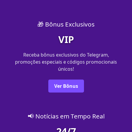
🎁 Bônus Exclusivos
VIP
Receba bônus exclusivos do Telegram,
promoções especiais e códigos promocionais
únicos!
Ver Bônus
📢 Notícias em Tempo Real
24/7