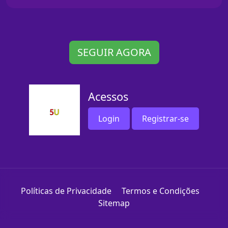
SEGUIR AGORA
Acessos
Login
Registrar-se
Políticas de Privacidade
Termos e Condições
Sitemap