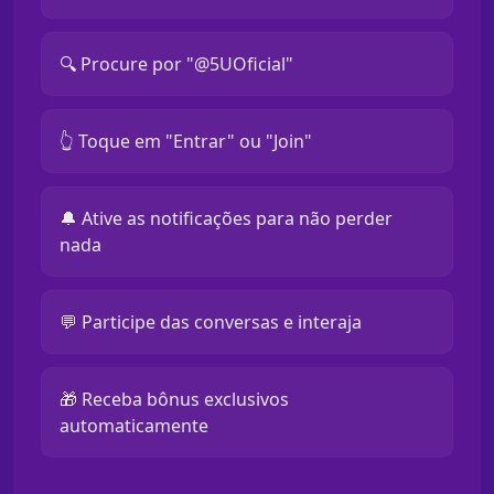
🔍 Procure por "@5UOficial"
👆 Toque em "Entrar" ou "Join"
🔔 Ative as notificações para não perder
nada
💬 Participe das conversas e interaja
🎁 Receba bônus exclusivos
automaticamente