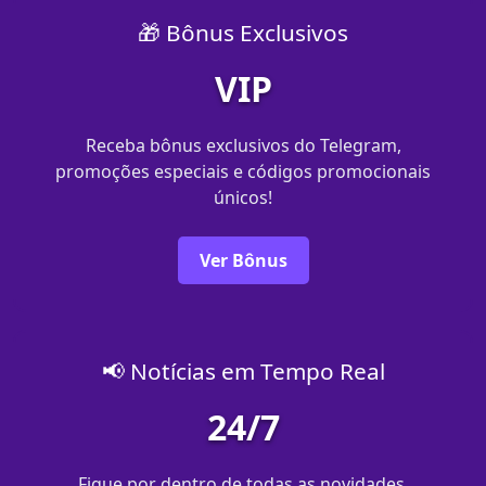
🎁 Bônus Exclusivos
VIP
Receba bônus exclusivos do Telegram,
promoções especiais e códigos promocionais
únicos!
Ver Bônus
📢 Notícias em Tempo Real
24/7
Fique por dentro de todas as novidades,