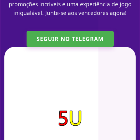
promoções incríveis e uma experiência de jogo
inigualável. Junte-se aos vencedores agora!
SEGUIR NO TELEGRAM