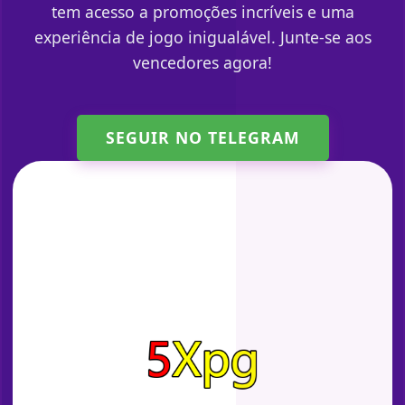
tem acesso a promoções incríveis e uma
experiência de jogo inigualável. Junte-se aos
vencedores agora!
SEGUIR NO TELEGRAM