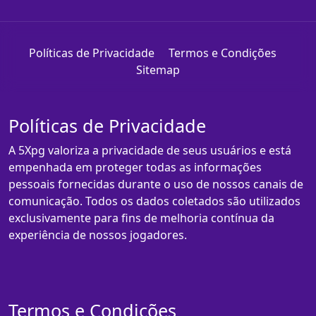
Políticas de Privacidade
Termos e Condições
Sitemap
Políticas de Privacidade
A 5Xpg valoriza a privacidade de seus usuários e está
empenhada em proteger todas as informações
pessoais fornecidas durante o uso de nossos canais de
comunicação. Todos os dados coletados são utilizados
exclusivamente para fins de melhoria contínua da
experiência de nossos jogadores.
Termos e Condições