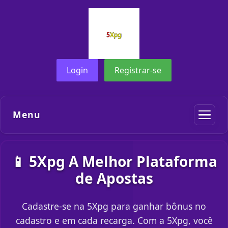
Login
Registrar-se
Menu
📱 5Xpg A Melhor Plataforma
de Apostas
Cadastre-se na 5Xpg para ganhar bônus no
cadastro e em cada recarga. Com a 5Xpg, você