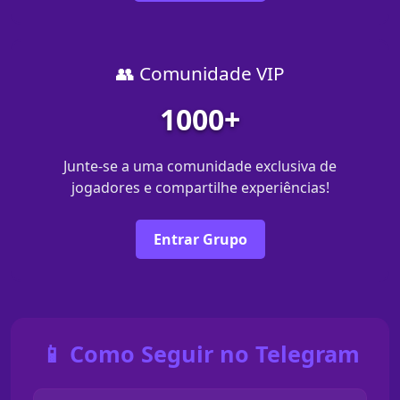
👥 Comunidade VIP
1000+
Junte-se a uma comunidade exclusiva de
jogadores e compartilhe experiências!
Entrar Grupo
📱 Como Seguir no Telegram