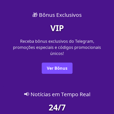
🎁 Bônus Exclusivos
VIP
Receba bônus exclusivos do Telegram,
promoções especiais e códigos promocionais
únicos!
Ver Bônus
📢 Notícias em Tempo Real
24/7