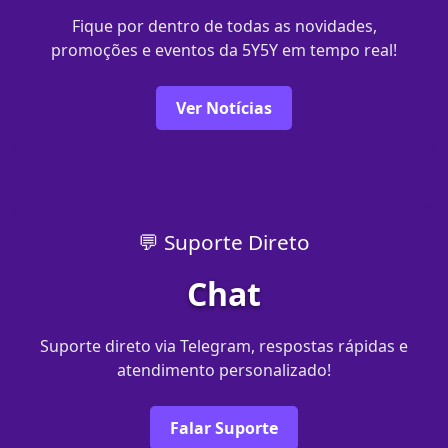
Fique por dentro de todas as novidades,
promoções e eventos da 5Y5Y em tempo real!
Ver Notícias
💬 Suporte Direto
Chat
Suporte direto via Telegram, respostas rápidas e
atendimento personalizado!
Falar Suporte