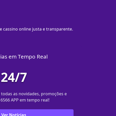
 cassino online justa e transparente.
cias em Tempo Real
24/7
e todas as novidades, promoções e
 6566 APP em tempo real!
Ver Notícias