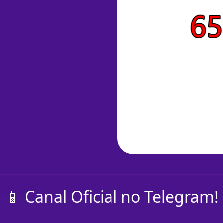
📱 Canal Oficial no Telegram!