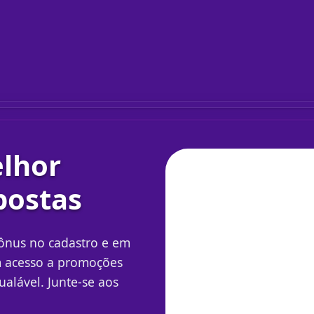
elhor
postas
ônus no cadastro e em
m acesso a promoções
ualável. Junte-se aos