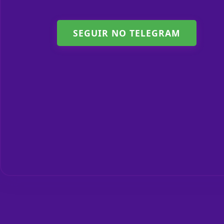
SEGUIR NO TELEGRAM