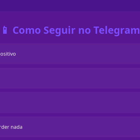
📱 Como Seguir no Telegram
ositivo
erder nada