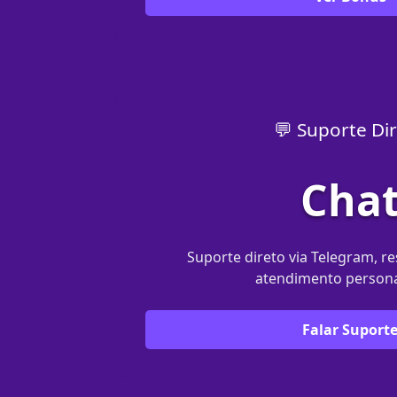
💬 Suporte Di
Cha
Suporte direto via Telegram, r
atendimento persona
Falar Suport