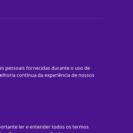
es pessoais fornecidas durante o uso de
elhoria contínua da experiência de nossos
ortante ler e entender todos os termos