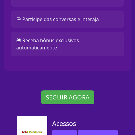
💬 Participe das conversas e interaja
🎁 Receba bônus exclusivos
automaticamente
SEGUIR AGORA
Acessos