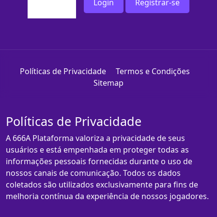
Login
Registrar-se
Políticas de Privacidade
Termos e Condições
Sitemap
Políticas de Privacidade
A 666A Plataforma valoriza a privacidade de seus
usuários e está empenhada em proteger todas as
informações pessoais fornecidas durante o uso de
nossos canais de comunicação. Todos os dados
coletados são utilizados exclusivamente para fins de
melhoria contínua da experiência de nossos jogadores.