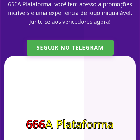
666A Plataforma, você tem acesso a promoções
incríveis e uma experiência de jogo inigualável.
Junte-se aos vencedores agora!
SEGUIR NO TELEGRAM