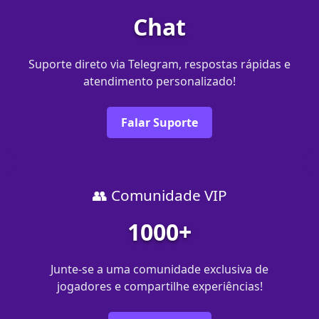
Chat
Suporte direto via Telegram, respostas rápidas e
atendimento personalizado!
Falar Suporte
👥 Comunidade VIP
1000+
Junte-se a uma comunidade exclusiva de
jogadores e compartilhe experiências!