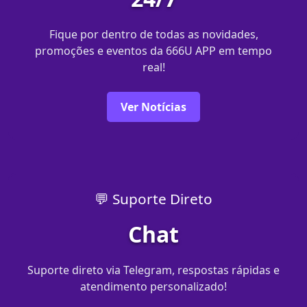
Fique por dentro de todas as novidades,
promoções e eventos da 666U APP em tempo
real!
Ver Notícias
💬 Suporte Direto
Chat
Suporte direto via Telegram, respostas rápidas e
atendimento personalizado!