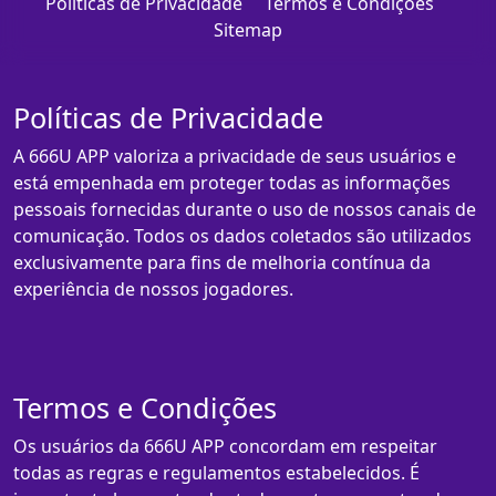
Políticas de Privacidade
Termos e Condições
Sitemap
Políticas de Privacidade
A 666U APP valoriza a privacidade de seus usuários e
está empenhada em proteger todas as informações
pessoais fornecidas durante o uso de nossos canais de
comunicação. Todos os dados coletados são utilizados
exclusivamente para fins de melhoria contínua da
experiência de nossos jogadores.
Termos e Condições
Os usuários da 666U APP concordam em respeitar
todas as regras e regulamentos estabelecidos. É