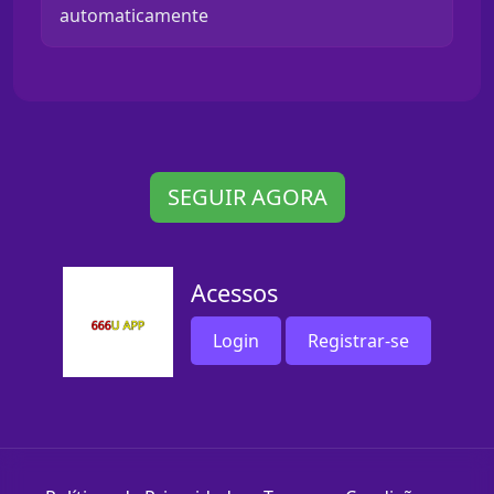
automaticamente
SEGUIR AGORA
Acessos
Login
Registrar-se