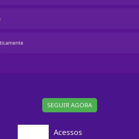
a
aticamente
SEGUIR AGORA
Acessos