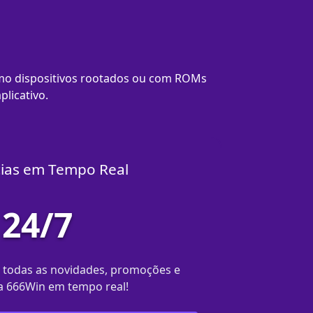
como dispositivos rootados ou com ROMs
plicativo.
cias em Tempo Real
24/7
e todas as novidades, promoções e
a 666Win em tempo real!