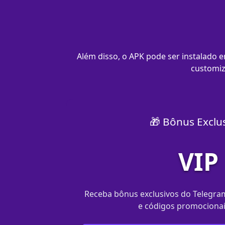
Além disso, o APK pode ser instalado 
customiza
🎁 Bônus Exclu
VIP
Receba bônus exclusivos do Telegra
e códigos promocionai