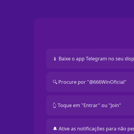
📱 Baixe o app Telegram no seu disp
🔍 Procure por "@666WinOficial"
👆 Toque em "Entrar" ou "Join"
🔔 Ative as notificações para não p