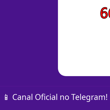
📱 Canal Oficial no Telegram!