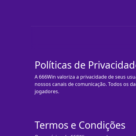
Políticas de Privacida
A 666Win valoriza a privacidade de seus us
nossos canais de comunicação. Todos os dad
jogadores.
Termos e Condições