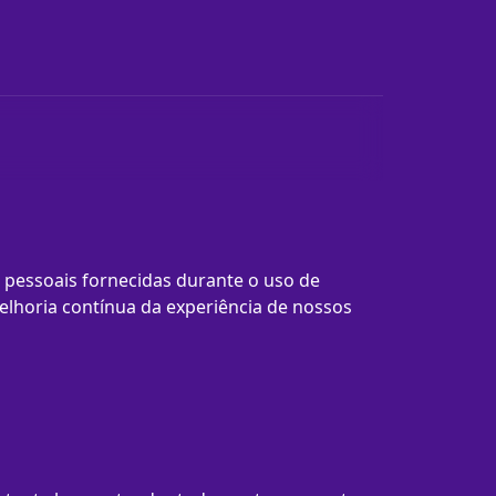
 pessoais fornecidas durante o uso de
elhoria contínua da experiência de nossos