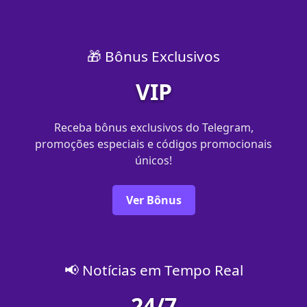
🎁 Bônus Exclusivos
VIP
Receba bônus exclusivos do Telegram,
promoções especiais e códigos promocionais
únicos!
Ver Bônus
📢 Notícias em Tempo Real
24/7